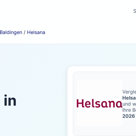
S
Baldingen
/
Helsana
Vergle
a
in
Hels
und w
Ihre B
2026