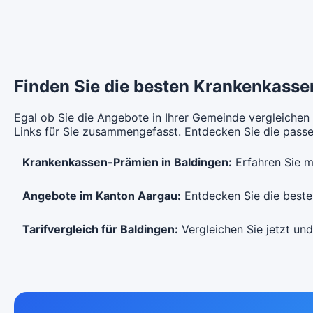
Ohne Unfalldeckung:
CHF 380.55
Mi
Mit Unfalldeckung:
Mi
Hausarzt
BeneFit PLUS Hausarzt
Ha
CHF 79.55
Mit Unfalldeckung:
CHF 409.55
Modell:
R2
Mo
Ohne Unfalldeckung:
Oh
CHF 100.75
Hausarzt
BeneFit PLUS Hausarzt
We
Finden Sie die besten Krankenkassen
Modell:
R4
Oh
Mit Unfalldeckung:
Mi
CHF 108.65
Ohne Unfalldeckung:
Egal ob Sie die Angebote in Ihrer Gemeinde vergleichen
CHF 78.55
Links für Sie zusammengefasst. Entdecken Sie die passen
Mi
Mit Unfalldeckung:
Hausarzt
BeneFit PLUS Hausarzt
We
CHF 84.85
Krankenkassen-Prämien in Baldingen:
Erfahren Sie m
Modell:
R4
Oh
Ohne Unfalldeckung:
Angebote im Kanton Aargau:
Entdecken Sie die besten
CHF 105.65
Mi
Mit Unfalldeckung:
Tarifvergleich für Baldingen:
Vergleichen Sie jetzt und
CHF 113.95