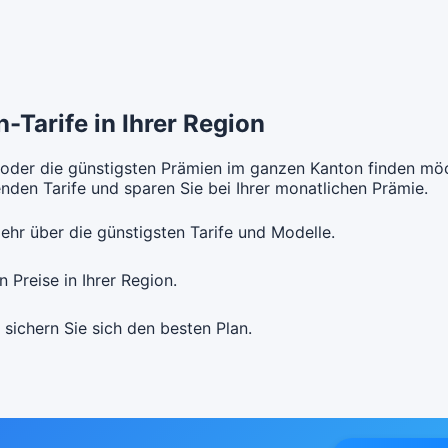
t Unfalldeckung:
Mit Unfall
CHF 418.75
t Unfalldeckung:
Mit Unfall
usarzt
BeneFit PLUS Flexmed
Hausarzt
CHF 82.25
dell:
R3
Modell:
ne Unfalldeckung:
Ohne Unfa
CHF 103.25
itere Modelle Modell:
Premed-24
Standard M
-Tarife in Ihrer Region
ne Unfalldeckung:
Ohne Unfa
t Unfalldeckung:
Mit Unfall
CHF 81.15
CHF 111.35
 oder die günstigsten Prämien im ganzen Kanton finden möc
den Tarife und sparen Sie bei Ihrer monatlichen Prämie.
t Unfalldeckung:
Mit Unfall
CHF 87.55
itere Modelle Modell:
Premed-24
Standard M
ehr über die günstigsten Tarife und Modelle.
ne Unfalldeckung:
Ohne Unfa
CHF 108.15
 Preise in Ihrer Region.
t Unfalldeckung:
Mit Unfall
CHF 116.65
 sichern Sie sich den besten Plan.