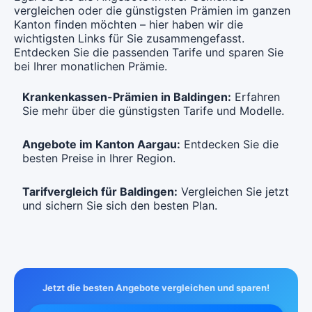
Mit Unfalldeckung:
vergleichen oder die günstigsten Prämien im ganzen
Mit Unfalldeckung:
CHF 139.95
Mit Unfalldeckung:
CHF 140.55
Kanton finden möchten – hier haben wir die
CHF 136.25
wichtigsten Links für Sie zusammengefasst.
Entdecken Sie die passenden Tarife und sparen Sie
Weitere Modelle Modell:
Combi Care
Standard Modell:
Grundversicherung
bei Ihrer monatlichen Prämie.
Ohne Unfalldeckung:
Ohne Unfalldeckung:
CHF 136.55
CHF 132.45
Krankenkassen-Prämien in Baldingen:
Erfahren
Mit Unfalldeckung:
Sie mehr über die günstigsten Tarife und Modelle.
Mit Unfalldeckung:
CHF 146.35
CHF 142.05
Angebote im Kanton Aargau:
Entdecken Sie die
Standard Modell:
Grundversicherung
besten Preise in Ihrer Region.
Ohne Unfalldeckung:
CHF 137.95
Tarifvergleich für Baldingen:
Vergleichen Sie jetzt
und sichern Sie sich den besten Plan.
Mit Unfalldeckung:
CHF 147.95
Jetzt die besten Angebote vergleichen und sparen!