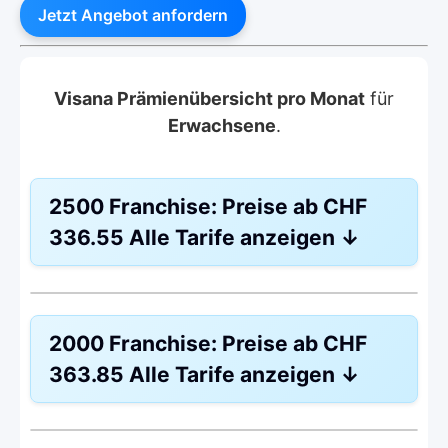
Jetzt Angebot anfordern
Visana Prämienübersicht pro Monat
für
Erwachsene
.
2500 Franchise:
Preise ab
CHF
336.55
Alle Tarife anzeigen
↓
HMO Modell:
Managed Care
2000 Franchise:
Preise ab
CHF
Ohne Unfalldeckung:
CHF 336.55
363.85
Alle Tarife anzeigen
↓
Mit Unfalldeckung:
CHF 360.45