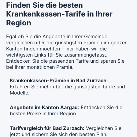
Finden Sie die besten
Weitere Modelle Modell:
SanaTel
Krankenkassen-Tarife in Ihrer
Standard Modell:
Grundversicherung
Ohne Unfalldeckung:
Region
Ohne Unfalldeckung:
CHF 117.35
CHF 124.05
Mit Unfalldeckung:
Egal ob Sie die Angebote in Ihrer Gemeinde
Mit Unfalldeckung:
CHF 126.55
CHF 133.75
vergleichen oder die günstigsten Prämien im ganzen
Kanton finden möchten – hier haben wir die
wichtigsten Links für Sie zusammengefasst.
Standard Modell:
Grundversicherung
Entdecken Sie die passenden Tarife und sparen Sie
Ohne Unfalldeckung:
bei Ihrer monatlichen Prämie.
CHF 129.45
Mit Unfalldeckung:
Krankenkassen-Prämien in Bad Zurzach:
CHF 139.55
Erfahren Sie mehr über die günstigsten Tarife und
Modelle.
Angebote im Kanton Aargau:
Entdecken Sie die
besten Preise in Ihrer Region.
Tarifvergleich für Bad Zurzach:
Vergleichen Sie
jetzt und sichern Sie sich den besten Plan.