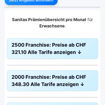
Sanitas Prämienübersicht pro Monat
für
Erwachsene
.
2500 Franchise:
Preise ab
CHF
321.10
Alle Tarife anzeigen
↓
Hausarzt Modell:
Hausarztmodell 1
2000 Franchise:
Preise ab
CHF
Ohne Unfalldeckung:
CHF 321.10
348.30
Alle Tarife anzeigen
↓
Mit Unfalldeckung:
CHF 345.30