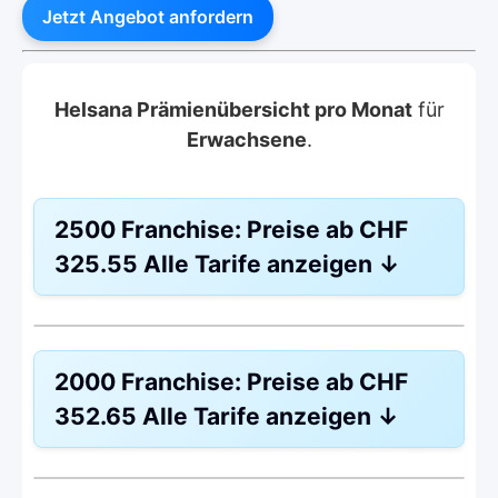
Jetzt Angebot anfordern
Helsana Prämienübersicht pro Monat
für
Erwachsene
.
2500 Franchise:
Preise ab
CHF
325.55
Alle Tarife anzeigen
↓
Weitere Modelle
BeneFit PLUS
2000 Franchise:
Preise ab
CHF
Modell:
Telmed
352.65
Alle Tarife anzeigen
↓
Ohne Unfalldeckung:
CHF 325.55
Mit Unfalldeckung:
CHF 350.35