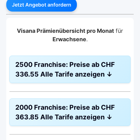
Jetzt Angebot anfordern
Visana Prämienübersicht pro Monat
für
Erwachsene
.
2500 Franchise:
Preise ab
CHF
336.55
Alle Tarife anzeigen
↓
HMO Modell:
Managed Care
2000 Franchise:
Preise ab
CHF
Ohne Unfalldeckung:
CHF 336.55
363.85
Alle Tarife anzeigen
↓
Mit Unfalldeckung:
CHF 360.45