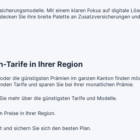
ne Unfalldeckung:
Mit Unfall
usarzt Modell:
Hausarztmodell 2
Weitere M
t Unfalldeckung:
Mit Unfall
CHF 108.25
CHF 129.90
ersicherungsmodelle. Mit einem klaren Fokus auf digitale Lö
ne Unfalldeckung:
Modell:
tdecken Sie ihre breite Palette an Zusatzversicherungen und
CHF 115.20
t Unfalldeckung:
CHF 116.65
Ohne Unfa
andard Modell:
Grundversicherung
t Unfalldeckung:
CHF 124.10
ne Unfalldeckung:
Mit Unfall
usarzt Modell:
Hausarztmodell 4
Weitere M
CHF 113.75
ne Unfalldeckung:
Modell:
CHF 120.60
t Unfalldeckung:
CHF 122.55
Ohne Unfa
andard Modell:
Grundversicherung
t Unfalldeckung:
-Tarife in Ihrer Region
CHF 129.90
ne Unfalldeckung:
Mit Unfall
CHF 119.15
 oder die günstigsten Prämien im ganzen Kanton finden möc
den Tarife und sparen Sie bei Ihrer monatlichen Prämie.
t Unfalldeckung:
CHF 128.35
andard Modell:
Grundversicherung
Sie mehr über die günstigsten Tarife und Modelle.
ne Unfalldeckung:
CHF 124.55
 Preise in Ihrer Region.
t Unfalldeckung:
CHF 134.15
t und sichern Sie sich den besten Plan.