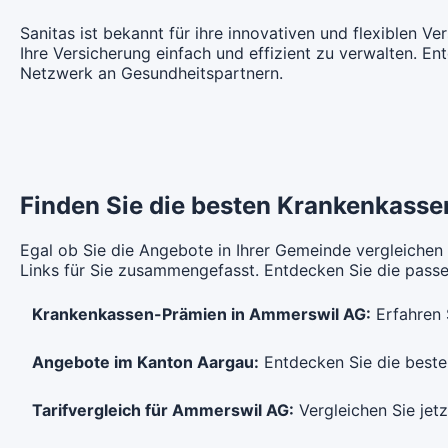
CHF 119.45
Ohne Unfalldeckung:
Oh
Hausarzt Modell:
Hausarztmodell 3
Ha
Mi
CHF 105.75
Sanitas ist bekannt für ihre innovativen und flexiblen V
Ohne Unfalldeckung:
Oh
Mit Unfalldeckung:
Ihre Versicherung einfach und effizient zu verwalten. En
CHF 115.20
CHF 128.65
Mit Unfalldeckung:
Mi
CHF 113.95
Netzwerk an Gesundheitspartnern.
HMO Modell:
MultiAccess
St
Mit Unfalldeckung:
Mi
CHF 124.10
Ohne Unfalldeckung:
Oh
Hausarzt Modell:
Hausarztmodell 2
Ha
CHF 111.25
Ohne Unfalldeckung:
Oh
CHF 120.60
Mit Unfalldeckung:
Mi
CHF 119.85
HMO Modell:
MultiAccess
St
Mit Unfalldeckung:
Mi
Finden Sie die besten Krankenkassen
CHF 129.90
Ohne Unfalldeckung:
Oh
CHF 116.65
Egal ob Sie die Angebote in Ihrer Gemeinde vergleichen
Links für Sie zusammengefasst. Entdecken Sie die passen
Mit Unfalldeckung:
Mi
CHF 125.65
HMO Modell:
MultiAccess
St
Krankenkassen-Prämien in Ammerswil AG:
Erfahren 
Ohne Unfalldeckung:
Oh
CHF 122.05
Angebote im Kanton Aargau:
Entdecken Sie die besten
Mit Unfalldeckung:
Mi
CHF 131.45
Tarifvergleich für Ammerswil AG:
Vergleichen Sie jetz