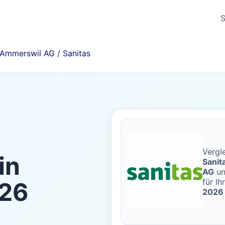
S
Ammerswil AG
/
Sanitas
Vergle
in
Sanit
AG
un
für Ih
26
2026