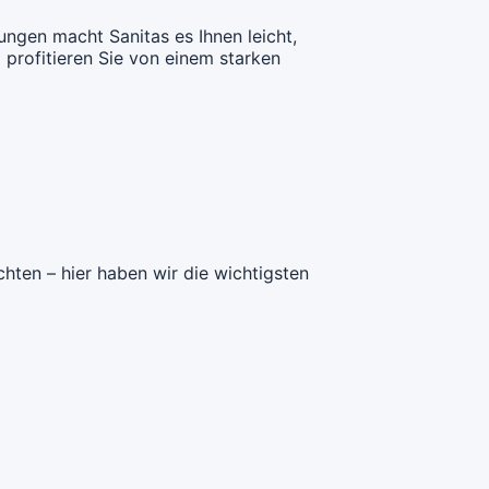
deckung:
odelle
TelMed
deckung:
CHF 118.45
CHF 129.90
sungen macht Sanitas es Ihnen leicht,
(CallMed)
 profitieren Sie von einem starken
lldeckung:
CHF 115.35
deckung:
odelle
TelMed
CHF 124.25
(CallMed)
lldeckung:
CHF 120.75
deckung:
CHF 130.05
hten – hier haben wir die wichtigsten