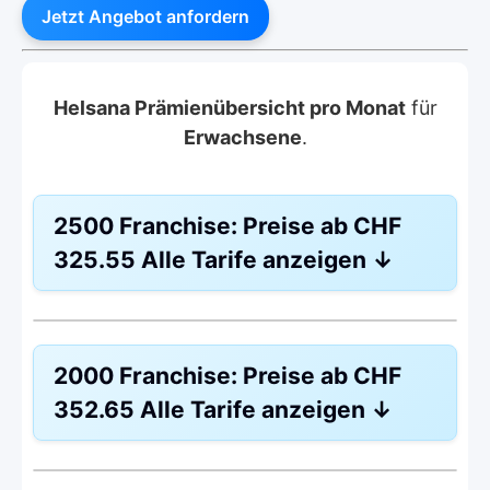
Jetzt Angebot anfordern
Helsana Prämienübersicht pro Monat
für
Erwachsene
.
2500 Franchise:
Preise ab
CHF
325.55
Alle Tarife anzeigen
↓
Weitere Modelle
BeneFit PLUS
2000 Franchise:
Preise ab
CHF
Modell:
Telmed
352.65
Alle Tarife anzeigen
↓
Ohne Unfalldeckung:
CHF 325.55
Mit Unfalldeckung:
CHF 350.35