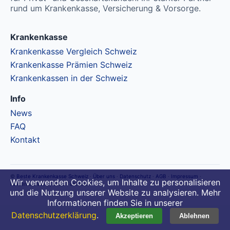
Ohne Unfalldeckung:
CHF 108.15
CHF 90.95
rund um Krankenkasse, Versicherung & Vorsorge.
Mit Unfalldeckung:
Mit Unfalldeckung:
CHF 116.65
CHF 98.15
Krankenkasse
Krankenkasse Vergleich Schweiz
Standard Modell:
Grundversicherung
Krankenkasse Prämien Schweiz
Ohne Unfalldeckung:
Krankenkassen in der Schweiz
CHF 118.05
Mit Unfalldeckung:
Info
CHF 127.25
News
FAQ
Kontakt
©
Beste Krankenkasse Schweiz
·
Über uns
·
Datenschutz
·
AGB
·
Impressum
·
Wir verwenden Cookies, um Inhalte zu personalisieren
Haldenstrasse 2, 8320 Fehraltorf
und die Nutzung unserer Website zu analysieren. Mehr
Informationen finden Sie in unserer
Datenschutzerklärung
.
Akzeptieren
Ablehnen