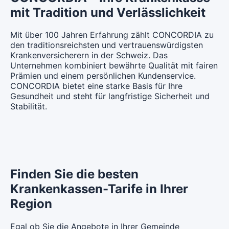
CHF 95.85
CHF 104.05
mit Tradition und Verlässlichkeit
Mit Unfalldeckung:
Mit Unfalldeckung:
CHF 108.65
Mit Unfalldeckung:
CHF 104.15
Mit Unfalldeckung:
CHF 101.65
CHF 110.35
Mit über 100 Jahren Erfahrung zählt CONCORDIA zu
den traditionsreichsten und vertrauenswürdigsten
Weitere Modelle Modell:
smartDoc
Hausarzt Modell:
MyDoc
Krankenversicherern in der Schweiz. Das
Standard Modell:
Grundversicherung
Ohne Unfalldeckung:
Ohne Unfalldeckung:
Unternehmen kombiniert bewährte Qualität mit fairen
CHF 103.65
Ohne Unfalldeckung:
CHF 101.35
CHF 109.65
Prämien und einem persönlichen Kundenservice.
Mit Unfalldeckung:
CONCORDIA bietet eine starke Basis für Ihre
Mit Unfalldeckung:
CHF 109.95
Mit Unfalldeckung:
CHF 107.45
Gesundheit und steht für langfristige Sicherheit und
CHF 116.25
Stabilität.
Hausarzt Modell:
MyDoc
Standard Modell:
Grundversicherung
Ohne Unfalldeckung:
Ohne Unfalldeckung:
CHF 106.75
CHF 115.15
Mit Unfalldeckung:
Mit Unfalldeckung:
CHF 113.25
CHF 122.05
Finden Sie die besten
Krankenkassen-Tarife in Ihrer
Standard Modell:
Grundversicherung
Region
Ohne Unfalldeckung:
CHF 120.55
Egal ob Sie die Angebote in Ihrer Gemeinde