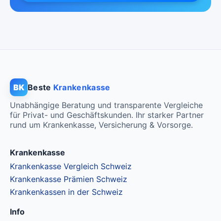
Mit Unfalldeckung:
Mit Unfalldeckung:
CHF 131.45
CHF 128.35
Standard Modell:
Grundversicherung
Ohne Unfalldeckung:
CHF 124.55
Mit Unfalldeckung:
CHF 134.15
BK
Beste
Krankenkasse
Unabhängige Beratung und transparente Vergleiche
für Privat- und Geschäftskunden. Ihr starker Partner
rund um Krankenkasse, Versicherung & Vorsorge.
Krankenkasse
Krankenkasse Vergleich Schweiz
Krankenkasse Prämien Schweiz
Krankenkassen in der Schweiz
Info