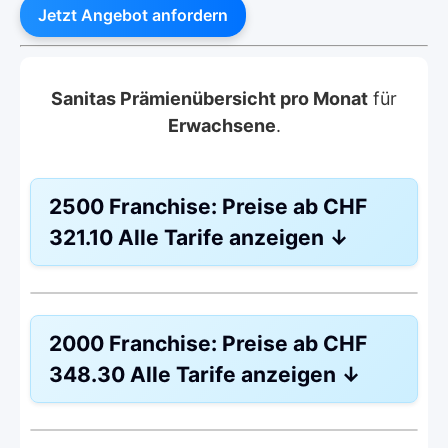
Jetzt Angebot anfordern
Sanitas Prämienübersicht pro Monat
für
Erwachsene
.
2500 Franchise:
Preise ab
CHF
321.10
Alle Tarife anzeigen
↓
Hausarzt Modell:
Hausarztmodell 1
2000 Franchise:
Preise ab
CHF
Ohne Unfalldeckung:
CHF 321.10
348.30
Alle Tarife anzeigen
↓
Mit Unfalldeckung:
CHF 345.30