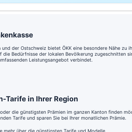
CHF 104.45
andard Modell:
Grundversicherung
ne Unfalldeckung:
t Unfalldeckung:
Mit Unfall
CHF 106.95
CHF 112.65
usarzt Modell:
Hausarzt
Weitere Mo
t Unfalldeckung:
CHF 115.35
ne Unfalldeckung:
Ohne Unfa
CHF 115.25
nkenkasse
andard Modell:
Grundversicherung
ne Unfalldeckung:
t Unfalldeckung:
Mit Unfall
CHF 117.85
CHF 124.25
en und der Ostschweiz bietet ÖKK eine besondere Nähe zu 
f die Bedürfnisse der lokalen Bevölkerung zugeschnitten sin
t Unfalldeckung:
umfassenden Leistungsangebot verbindet.
CHF 127.05
andard Modell:
Grundversicherung
ne Unfalldeckung:
CHF 128.65
t Unfalldeckung:
CHF 138.65
-Tarife in Ihrer Region
 oder die günstigsten Prämien im ganzen Kanton finden möc
den Tarife und sparen Sie bei Ihrer monatlichen Prämie.
e mehr über die günstigsten Tarife und Modelle.