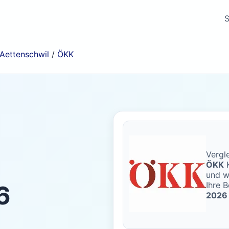
S
Aettenschwil
/
ÖKK
Vergle
ÖKK
K
und w
Ihre B
6
2026