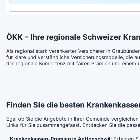
CHF 100.45
Weitere Modelle Modell:
Select
St
Ohne Unfalldeckung:
Oh
Mit Unfalldeckung:
Mi
CHF 96.95
CHF 108.35
HMO Modell:
Gesundheitszentrum
Ha
Mit Unfalldeckung:
Mi
CHF 104.55
Ohne Unfalldeckung:
Oh
CHF 111.25
ÖKK – Ihre regionale Schweizer Kra
Weitere Modelle Modell:
Select
St
Ohne Unfalldeckung:
Oh
Mit Unfalldeckung:
Mi
CHF 107.85
CHF 119.95
Als regional stark verankerter Versicherer in Graubünd
für klare und verständliche Versicherungsmodelle, die au
Mit Unfalldeckung:
Mi
der regionale Kompetenz mit fairen Prämien und einem 
CHF 116.25
Weitere Modelle Modell:
Select
St
Ohne Unfalldeckung:
Oh
CHF 118.55
Mit Unfalldeckung:
Mi
CHF 127.85
Finden Sie die besten Krankenkassen
Egal ob Sie die Angebote in Ihrer Gemeinde vergleichen
Links für Sie zusammengefasst. Entdecken Sie die passen
Krankenkassen-Prämien in Aettenschwil:
Erfahren Si