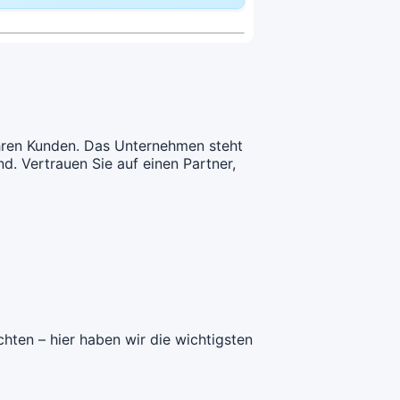
CHF 106.45
deckung:
CHF 114.85
delle Modell:
Telemedizin
lldeckung:
CHF 117.25
deckung:
CHF 126.45
ihren Kunden. Das Unternehmen steht
d. Vertrauen Sie auf einen Partner,
hten – hier haben wir die wichtigsten