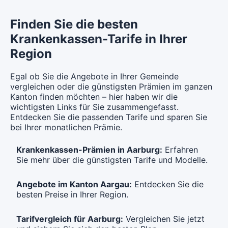
Mit Unfalldeckung:
CHF 112.95
Mit Unfalldeckung:
CHF 104.35
Mit Unfalldeckung:
CHF 102.35
CHF 98.65
Finden Sie die besten
Weitere Modelle Modell:
KPTwin.easy
Krankenkassen-Tarife in Ihrer
Hausarzt Modell:
KPTwin.win
Standard Modell:
Grundversicherung
Ohne Unfalldeckung:
Region
Ohne Unfalldeckung:
CHF 105.95
Ohne Unfalldeckung:
CHF 104.95
CHF 102.25
Mit Unfalldeckung:
Egal ob Sie die Angebote in Ihrer Gemeinde
Mit Unfalldeckung:
CHF 114.35
Mit Unfalldeckung:
CHF 113.25
vergleichen oder die günstigsten Prämien im ganzen
CHF 110.35
Kanton finden möchten – hier haben wir die
wichtigsten Links für Sie zusammengefasst.
Hausarzt Modell:
KPTwin.win
Standard Modell:
Grundversicherung
Entdecken Sie die passenden Tarife und sparen Sie
Ohne Unfalldeckung:
Ohne Unfalldeckung:
bei Ihrer monatlichen Prämie.
CHF 114.95
CHF 113.15
Mit Unfalldeckung:
Krankenkassen-Prämien in Aarburg:
Erfahren
Mit Unfalldeckung:
CHF 124.05
CHF 122.05
Sie mehr über die günstigsten Tarife und Modelle.
Standard Modell:
Grundversicherung
Angebote im Kanton Aargau:
Entdecken Sie die
besten Preise in Ihrer Region.
Ohne Unfalldeckung:
CHF 123.95
Tarifvergleich für Aarburg:
Vergleichen Sie jetzt
Mit Unfalldeckung:
CHF 133.65