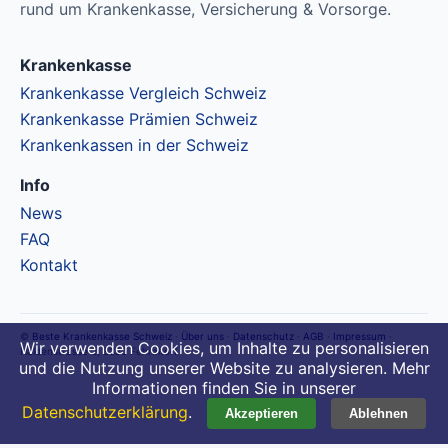
rund um Krankenkasse, Versicherung & Vorsorge.
Krankenkasse
Krankenkasse Vergleich Schweiz
Krankenkasse Prämien Schweiz
Krankenkassen in der Schweiz
Info
News
FAQ
Kontakt
©
Beste Krankenkasse Schweiz
·
Über uns
·
Datenschutz
·
AGB
·
Impressum
·
Wir verwenden Cookies, um Inhalte zu personalisieren
Haldenstrasse 2, 8320 Fehraltorf
und die Nutzung unserer Website zu analysieren. Mehr
Informationen finden Sie in unserer
Datenschutzerklärung
.
Akzeptieren
Ablehnen