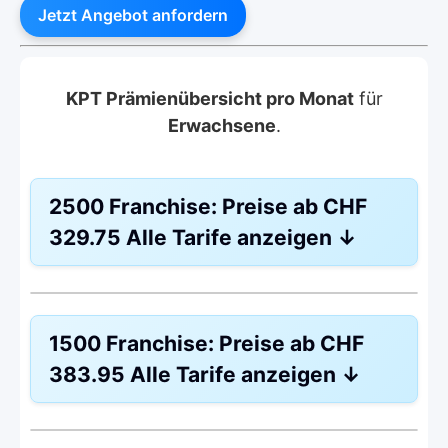
Jetzt Angebot anfordern
KPT Prämienübersicht pro Monat
für
Erwachsene
.
2500 Franchise:
Preise ab
CHF
329.75
Alle Tarife anzeigen
↓
Weitere Modelle Modell:
KPTwin.smart
1500 Franchise:
Preise ab
CHF
Ohne Unfalldeckung:
CHF 329.75
383.95
Alle Tarife anzeigen
↓
Mit Unfalldeckung:
CHF 354.95