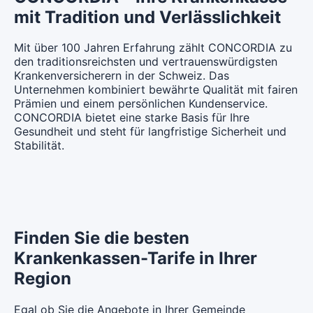
CHF 95.85
CHF 104.05
mit Tradition und Verlässlichkeit
Mit Unfalldeckung:
Mit Unfalldeckung:
CHF 108.65
Mit Unfalldeckung:
CHF 104.15
Mit Unfalldeckung:
CHF 101.65
CHF 110.35
Mit über 100 Jahren Erfahrung zählt CONCORDIA zu
den traditionsreichsten und vertrauenswürdigsten
Weitere Modelle Modell:
smartDoc
Hausarzt Modell:
MyDoc
Krankenversicherern in der Schweiz. Das
Standard Modell:
Grundversicherung
Ohne Unfalldeckung:
Ohne Unfalldeckung:
Unternehmen kombiniert bewährte Qualität mit fairen
CHF 103.65
Ohne Unfalldeckung:
CHF 101.35
CHF 109.65
Prämien und einem persönlichen Kundenservice.
Mit Unfalldeckung:
CONCORDIA bietet eine starke Basis für Ihre
Mit Unfalldeckung:
CHF 109.95
Mit Unfalldeckung:
CHF 107.45
Gesundheit und steht für langfristige Sicherheit und
CHF 116.25
Stabilität.
Hausarzt Modell:
MyDoc
Standard Modell:
Grundversicherung
Ohne Unfalldeckung:
Ohne Unfalldeckung:
CHF 106.75
CHF 115.15
Mit Unfalldeckung:
Mit Unfalldeckung:
CHF 113.25
CHF 122.05
Finden Sie die besten
Krankenkassen-Tarife in Ihrer
Standard Modell:
Grundversicherung
Region
Ohne Unfalldeckung:
CHF 120.55
Egal ob Sie die Angebote in Ihrer Gemeinde