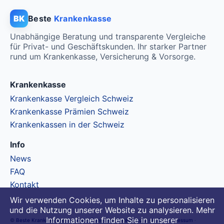
BK
Beste
Krankenkasse
Unabhängige Beratung und transparente Vergleiche
für Privat- und Geschäftskunden. Ihr starker Partner
rund um Krankenkasse, Versicherung & Vorsorge.
Krankenkasse
Krankenkasse Vergleich Schweiz
Krankenkasse Prämien Schweiz
Krankenkassen in der Schweiz
Info
News
FAQ
Kontakt
Wir verwenden Cookies, um Inhalte zu personalisieren
und die Nutzung unserer Website zu analysieren. Mehr
Informationen finden Sie in unserer
©
Beste Krankenkasse Schweiz
·
Über uns
·
Datenschutz
·
AGB
·
Impressum
·